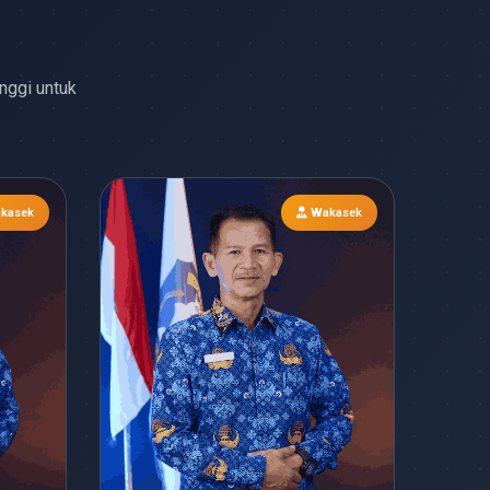
nggi untuk
kasek
Wakasek