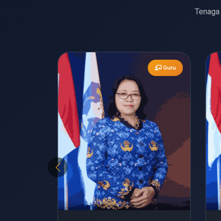
Tenaga 
Guru
Guru