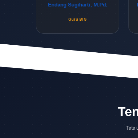
Endang Sugiharti, M.Pd.
Kasf
Guru BIG
Ten
Tata 