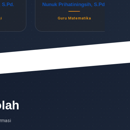
Pd.
Nunuk Prihatiningsih, S.Pd.
Kri
Guru Matematika
olah
ormasi